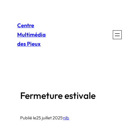
Aller
au
Centre
contenu
Multimédia
des Pieux
Fermeture estivale
Publié le
25 juillet 2025
·
nlb