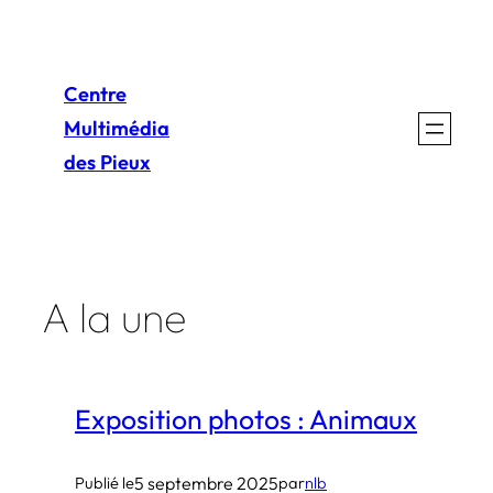
Aller
au
Centre
contenu
Multimédia
des Pieux
A la une
Exposition photos : Animaux
5 septembre 2025
Publié le
par
nlb